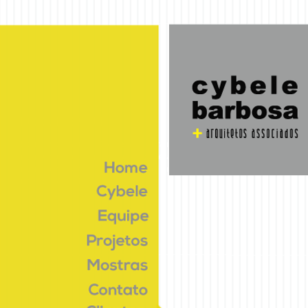
DOCUMENTÁRIO
Sou um parágrafo. Clique aqui para me editar e adicionar seu texto. É fác
duas vezes sobre mim e você poderá adicionar seu conteúdo e trocar f
qualquer lugar de sua página. Sou um ótimo lugar para contar sua hist
um pouco mais sobre você.